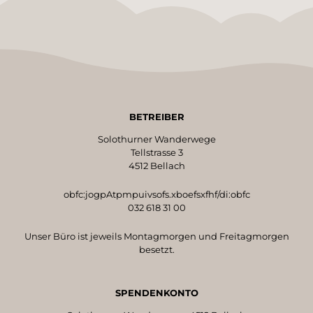
BETREIBER
Solothurner Wanderwege
Tellstrasse 3
4512 Bellach
obfc:jogpAtpmpuivsofs.xboefsxfhf/di:obfc
032 618 31 00
Unser Büro ist jeweils Montagmorgen und Freitagmorgen
besetzt.
SPENDENKONTO