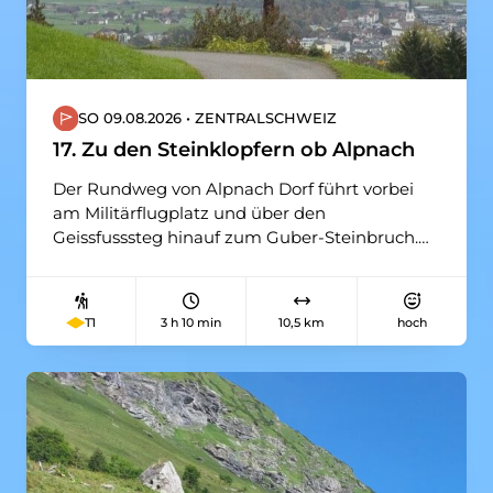
SO 09.08.2026 • ZENTRALSCHWEIZ
17. Zu den Steinklopfern ob Alpnach
Der Rundweg von Alpnach Dorf führt vorbei
am Militärflugplatz und über den
Geissfusssteg hinauf zum Guber-Steinbruch.
Dort werden jährlich rund 30'000 Tonnen
Quarzsandstein verarbeitet, deren Klopfen
schon von Weitem hörbar ist. Viele
3 h 10 min
10,5 km
hoch
T1
Pflastersteine in Schweizer Altstädten
stammen von hier. Wir werden auf dem nahen
Guberweid Grillplatz rasten und das
Mittagessen einnehmen. Auf dem Rückweg
erinnert der Sentiero dei Cavatori an die
italienischen Steinarbeiter und führt über die
Piazzetta degli Emigranti zurück nach Alpnach