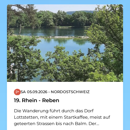
Surenenpass, unser Weg aber, führt entlang
der Flanke vom Wissberg in Richtung
Fürenalp. Der Ausblick zum Titlis bringt die
Wandern-den immer wieder zum Staunen.
Gemächlich zieht sich der Aufstieg über Alp-
weiden immer höher, bis die Fürenalp vor uns
liegt. Die Gondelbahn bringt uns zurück ins
Tal, wo der gemütliche Weg entlang der
Engelberger Aa nach Engelberg führt. Schon
bald zeigt sich rechter Hand das 1120
gegründete Benediktinerkloster von
Engelberg, das allein schon einen Besuch wert
wäre.
SA 05.09.2026 • NORDOSTSCHWEIZ
19. Rhein - Reben
Die Wanderung führt durch das Dorf
Lottstetten, mit einem Startkaffee, meist auf
geteerten Strassen bis nach Balm. Der
Wanderweg führt nun dem Rhein entlang -