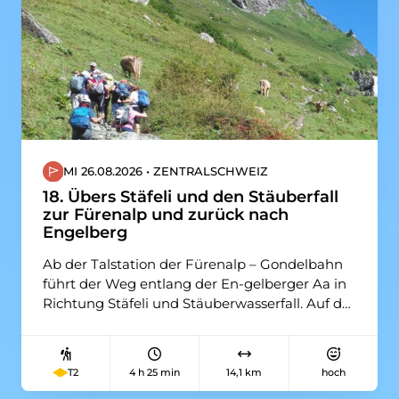
Dorf.
MI 26.08.2026 • ZENTRALSCHWEIZ
18. Übers Stäfeli und den Stäuberfall
zur Fürenalp und zurück nach
Engelberg
Ab der Talstation der Fürenalp – Gondelbahn
führt der Weg entlang der En-gelberger Aa in
Richtung Stäfeli und Stäuberwasserfall. Auf der
rechten Tal-seite begleitet uns der Ausblick
zum Spannort, die Spannorthütte entzieht sich
leider unseren Augen. Wer zu spät nach links
4 h 25 min
14,1 km
hoch
T2
zur Fürenalp abbiegt, lan-det auf dem