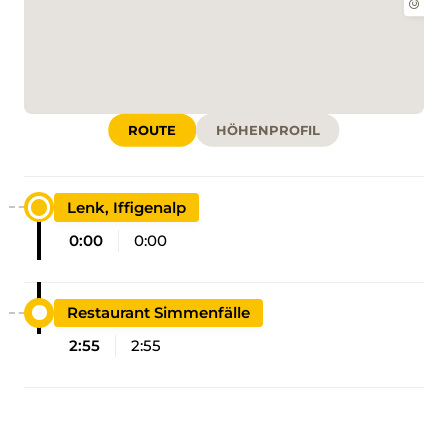
ROUTE
HÖHENPROFIL
Lenk, Iffigenalp
0:00
0:00
Restaurant Simmenfälle
2:55
2:55