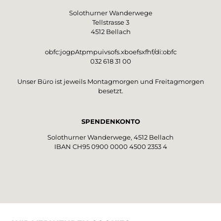
Solothurner Wanderwege
Tellstrasse 3
4512 Bellach
obfc:jogpAtpmpuivsofs.xboefsxfhf/di:obfc
032 618 31 00
Unser Büro ist jeweils Montagmorgen und Freitagmorgen
besetzt.
SPENDENKONTO
Solothurner Wanderwege, 4512 Bellach
IBAN CH95 0900 0000 4500 2353 4