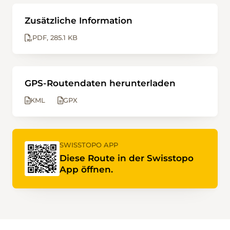
Zusätzliche Information
PDF
285.1 KB
GPS-Routendaten herunterladen
KML
GPX
SWISSTOPO APP
Diese Route in der Swisstopo
App öffnen.