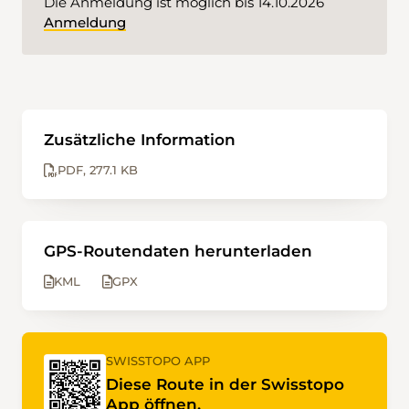
Die Anmeldung ist möglich bis 14.10.2026
Anmeldung
Zusätzliche Information
PDF
277.1 KB
GPS-Routendaten herunterladen
KML
GPX
SWISSTOPO APP
Diese Route in der Swisstopo
App öffnen.