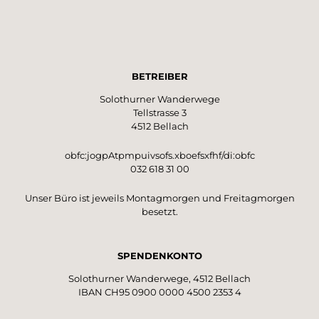
BETREIBER
Solothurner Wanderwege
Tellstrasse 3
4512 Bellach
obfc:jogpAtpmpuivsofs.xboefsxfhf/di:obfc
032 618 31 00
Unser Büro ist jeweils Montagmorgen und Freitagmorgen
besetzt.
SPENDENKONTO
Solothurner Wanderwege, 4512 Bellach
IBAN CH95 0900 0000 4500 2353 4