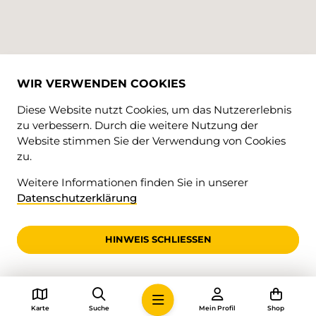
WIR VERWENDEN COOKIES
Diese Website nutzt Cookies, um das Nutzererlebnis
zu verbessern. Durch die weitere Nutzung der
Website stimmen Sie der Verwendung von Cookies
zu.
© 2026 • Solothurner Wanderwege
Weitere Informationen finden Sie in unserer
Impressum
Datenschutzerklärung
AGB
Datenschutz
HINWEIS SCHLIESSEN
Karte
Suche
Mein Profil
Shop